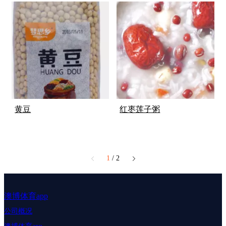
黄豆
红枣莲子粥
1
/ 2
澳博体育app
公司概况