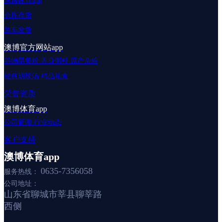
澳博体育app
仓库存货
装车发货
澳博官方网站app
谷物早餐粉
养身粥料
原产杂粮
经典胡辣汤
精品礼盒
荣誉资质
澳博体育app
公司新闻
行业动态
客户支持
澳博体育app
0635-7356058
服务热线：
公司地址：
山东省聊城市莘县聊莘路
西侧