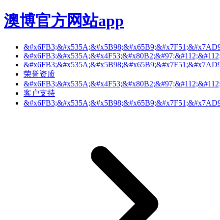
澳博官方网站app
&#x6FB3;&#x535A;&#x5B98;&#x65B9;&#x7F51;&#x7AD9;
&#x6FB3;&#x535A;&#x4F53;&#x80B2;&#97;&#112;&#112
&#x6FB3;&#x535A;&#x5B98;&#x65B9;&#x7F51;&#x7AD9;
荣誉资质
&#x6FB3;&#x535A;&#x4F53;&#x80B2;&#97;&#112;&#112
客户支持
&#x6FB3;&#x535A;&#x5B98;&#x65B9;&#x7F51;&#x7AD9;