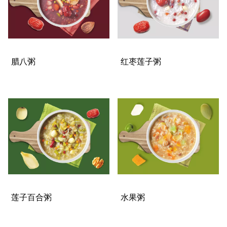
腊八粥
红枣莲子粥
莲子百合粥
水果粥