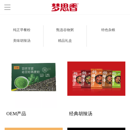
澳博官方网站app
澳博体育app
纯正早餐粉
甄选谷物粥
特色杂粮
澳博体育app
美味胡辣汤
精品礼盒
食品安全
澳博官方网站app
荣誉资质
澳博体育app
客户支持
澳博官方网站app
OEM产品
经典胡辣汤