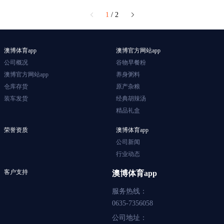
1
/ 2
澳博体育app
澳博官方网站app
公司概况
澳博官方网站app
仓库存货
装车发货
精品礼盒
荣誉资质
澳博体育app
行业动态
客户支持
澳博体育app
0635-7356058
公司地址：