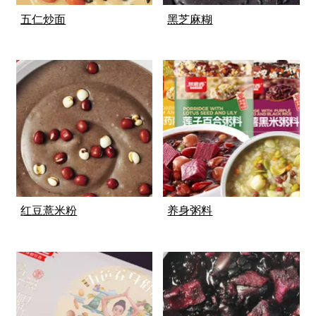
五仁炒面
黑芝麻糊
红豆薏米粉
养身粥料