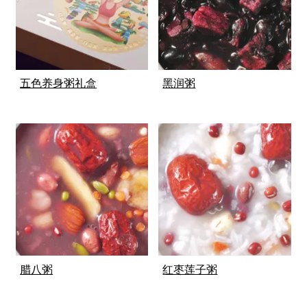
五色养身粥礼盒
黑润粥
腊八粥
红枣莲子粥