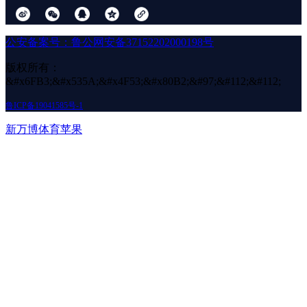
公安备案号：鲁公网安备37152202000198号
版权所有：
&#x6FB3;&#x535A;&#x4F53;&#x80B2;&#97;&#112;&#112;
鲁ICP备19041585号-1
新万博体育苹果