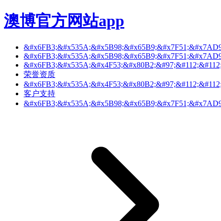
澳博官方网站app
&#x6FB3;&#x535A;&#x5B98;&#x65B9;&#x7F51;&#x7AD9;
&#x6FB3;&#x535A;&#x5B98;&#x65B9;&#x7F51;&#x7AD9;
&#x6FB3;&#x535A;&#x4F53;&#x80B2;&#97;&#112;&#112
荣誉资质
&#x6FB3;&#x535A;&#x4F53;&#x80B2;&#97;&#112;&#112
客户支持
&#x6FB3;&#x535A;&#x5B98;&#x65B9;&#x7F51;&#x7AD9;