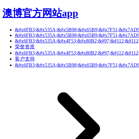
澳博官方网站app
&#x6FB3;&#x535A;&#x5B98;&#x65B9;&#x7F51;&#x7AD9;
&#x6FB3;&#x535A;&#x5B98;&#x65B9;&#x7F51;&#x7AD9;
&#x6FB3;&#x535A;&#x4F53;&#x80B2;&#97;&#112;&#112
荣誉资质
&#x6FB3;&#x535A;&#x4F53;&#x80B2;&#97;&#112;&#112
客户支持
&#x6FB3;&#x535A;&#x5B98;&#x65B9;&#x7F51;&#x7AD9;