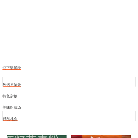
纯正早餐粉
甄选谷物粥
特色杂粮
美味胡辣汤
精品礼盒
食品安全