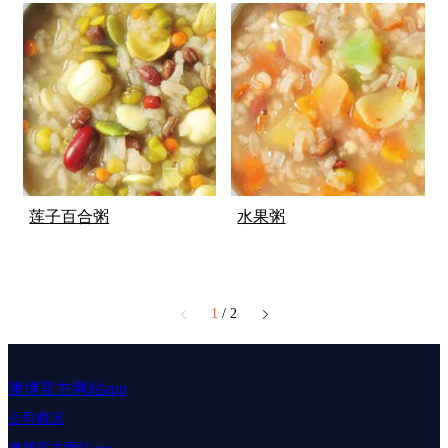
莲子百合粥
水果粥
1
/ 2
澳博官方网站app
公司概况