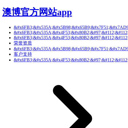
澳博官方网站app
&#x6FB3;&#x535A;&#x5B98;&#x65B9;&#x7F51;&#x7AD9;
&#x6FB3;&#x535A;&#x4F53;&#x80B2;&#97;&#112;&#112
&#x6FB3;&#x535A;&#x4F53;&#x80B2;&#97;&#112;&#112
荣誉资质
&#x6FB3;&#x535A;&#x5B98;&#x65B9;&#x7F51;&#x7AD9;
客户支持
&#x6FB3;&#x535A;&#x4F53;&#x80B2;&#97;&#112;&#112