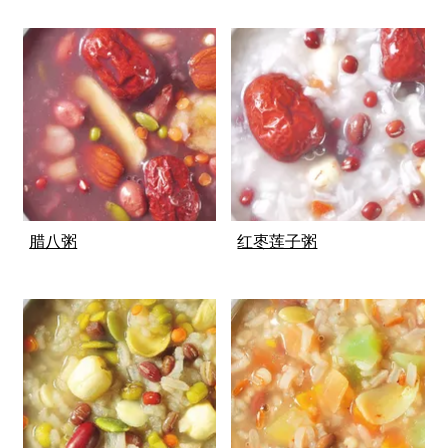
腊八粥
红枣莲子粥