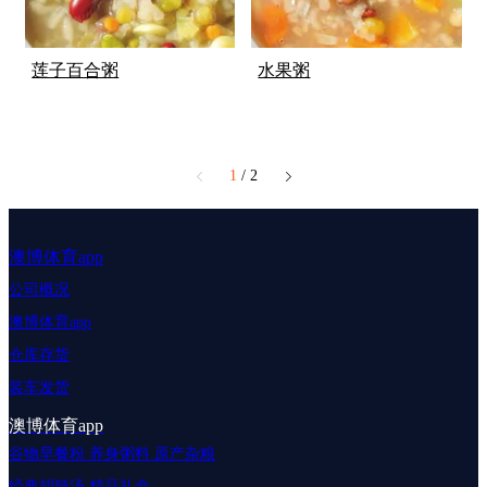
莲子百合粥
水果粥
1
/ 2
澳博体育app
公司概况
澳博体育app
仓库存货
装车发货
澳博体育app
谷物早餐粉
养身粥料
原产杂粮
经典胡辣汤
精品礼盒