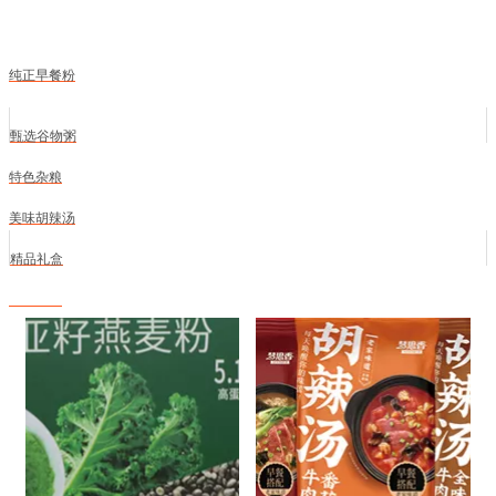
纯正早餐粉
甄选谷物粥
特色杂粮
美味胡辣汤
精品礼盒
食品安全