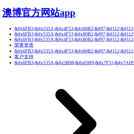
澳博官方网站app
&#x6FB3;&#x535A;&#x4F53;&#x80B2;&#97;&#112;&#112
&#x6FB3;&#x535A;&#x4F53;&#x80B2;&#97;&#112;&#112
&#x6FB3;&#x535A;&#x4F53;&#x80B2;&#97;&#112;&#112
荣誉资质
&#x6FB3;&#x535A;&#x4F53;&#x80B2;&#97;&#112;&#112
客户支持
&#x6FB3;&#x535A;&#x5B98;&#x65B9;&#x7F51;&#x7AD9;