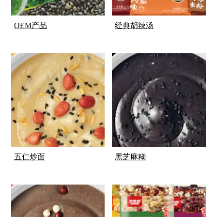
OEM产品
经典胡辣汤
五仁炒面
黑芝麻糊