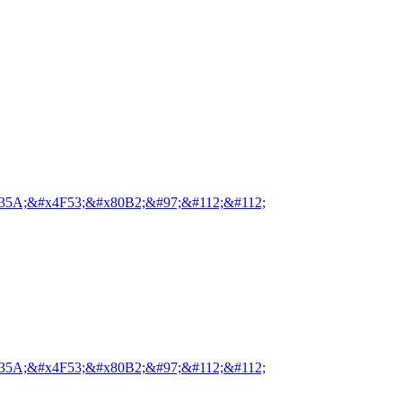
35A;&#x4F53;&#x80B2;&#97;&#112;&#112;
35A;&#x4F53;&#x80B2;&#97;&#112;&#112;