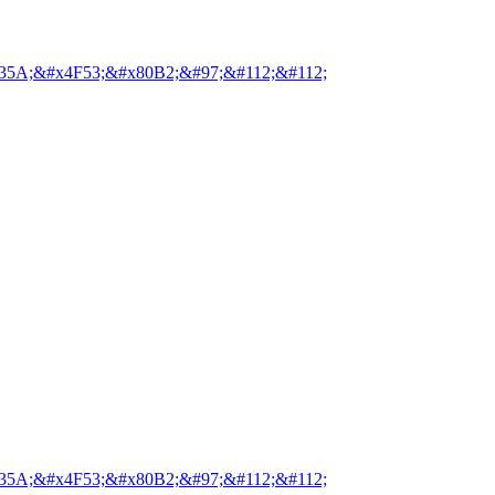
35A;&#x4F53;&#x80B2;&#97;&#112;&#112;
35A;&#x4F53;&#x80B2;&#97;&#112;&#112;