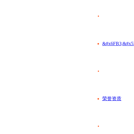
&#x6FB3;&#x5
荣誉资质