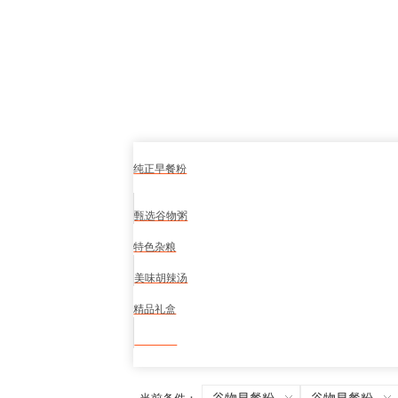
纯正早餐粉
甄选谷物粥
特色杂粮
美味胡辣汤
精品礼盒
食品安全