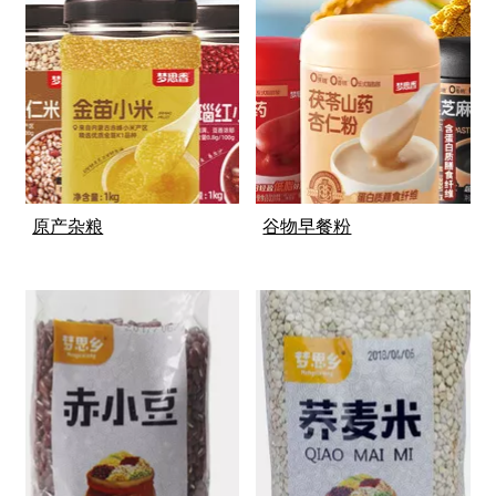
原产杂粮
谷物早餐粉