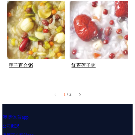
莲子百合粥
红枣莲子粥
1
/ 2
澳博体育app
公司概况