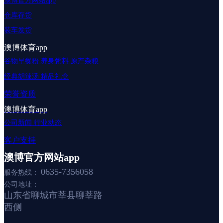
澳博官方网站app
仓库存货
装车发货
澳博体育app
谷物早餐粉
养身粥料
原产杂粮
经典胡辣汤
精品礼盒
荣誉资质
澳博体育app
公司新闻
行业动态
客户支持
澳博官方网站app
0635-7356058
服务热线：
公司地址：
山东省聊城市莘县聊莘路
西侧