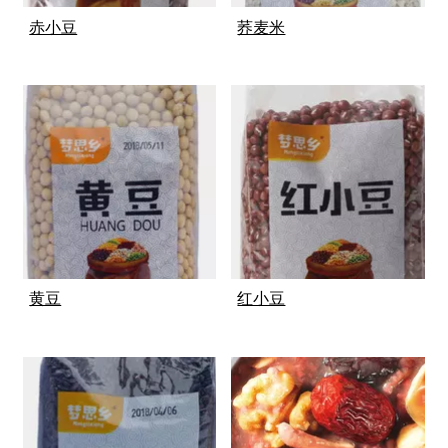
赤小豆
荞麦米
黄豆
红小豆