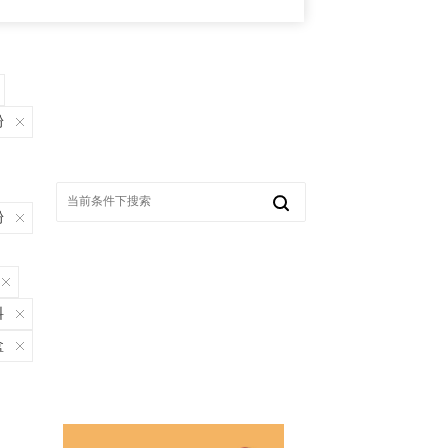
粉
粉
料
盒