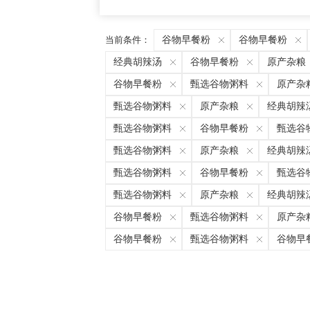
当前条件：
谷物早餐粉
谷物早餐粉
经典胡辣汤
谷物早餐粉
原产杂粮
谷物早餐粉
甄选谷物粥料
原产杂
甄选谷物粥料
原产杂粮
经典胡辣
甄选谷物粥料
谷物早餐粉
甄选谷
甄选谷物粥料
原产杂粮
经典胡辣
甄选谷物粥料
谷物早餐粉
甄选谷
甄选谷物粥料
原产杂粮
经典胡辣
谷物早餐粉
甄选谷物粥料
原产杂
谷物早餐粉
甄选谷物粥料
谷物早