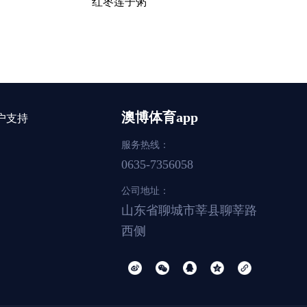
红枣莲子粥
澳博体育app
户支持
0635-7356058
公司地址：
山东省聊城市莘县聊莘路
西侧