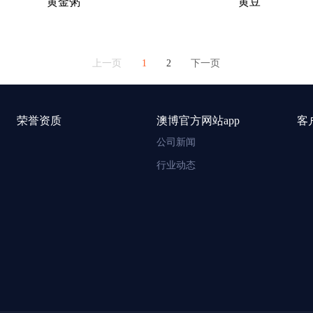
黄金粥
黄豆
上一页
1
2
下一页
荣誉资质
澳博官方网站app
客
行业动态