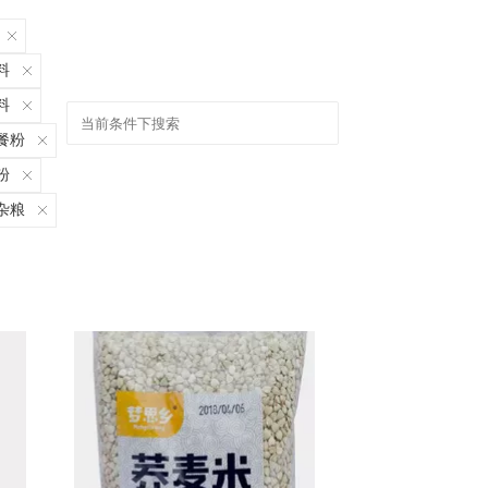
料
料
餐粉
粉
杂粮