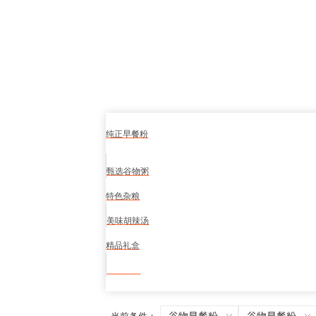
纯正早餐粉
甄选谷物粥
特色杂粮
美味胡辣汤
精品礼盒
食品安全