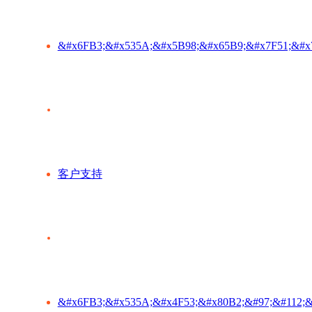
&#x6FB3;&#x535A;&#x5B98;&#x65B9;&#x7F51;&#x
客户支持
&#x6FB3;&#x535A;&#x4F53;&#x80B2;&#97;&#112;&