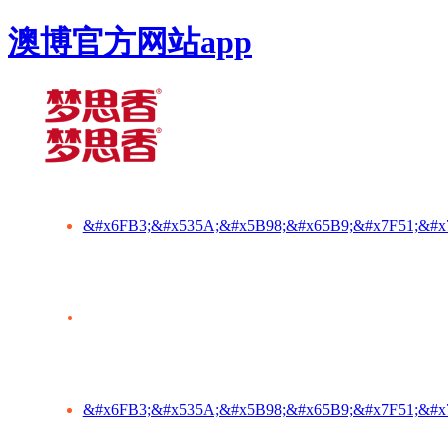
澳博官方网站app
&#x6FB3;&#x535A;&#x5B98;&#x65B9;&#x7F51;&#x
&#x6FB3;&#x535A;&#x5B98;&#x65B9;&#x7F51;&#x