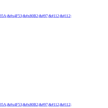
35A;&#x4F53;&#x80B2;&#97;&#112;&#112;
35A;&#x4F53;&#x80B2;&#97;&#112;&#112;