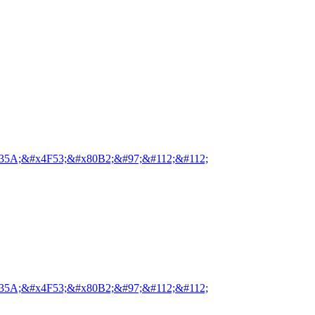
35A;&#x4F53;&#x80B2;&#97;&#112;&#112;
35A;&#x4F53;&#x80B2;&#97;&#112;&#112;