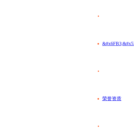
&#x6FB3;&#x5
荣誉资质