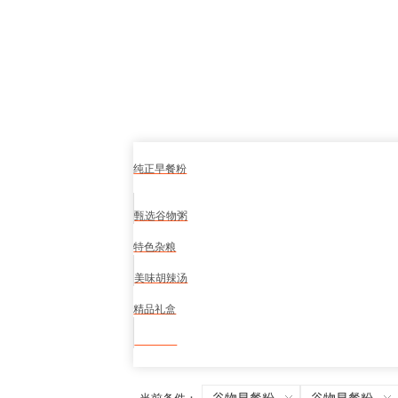
纯正早餐粉
甄选谷物粥
特色杂粮
美味胡辣汤
精品礼盒
食品安全