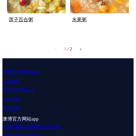
莲子百合粥
水果粥
1
/ 2
澳博官方网站app
公司概况
澳博官方网站app
仓库存货
装车发货
澳博官方网站app
谷物早餐粉
养身粥料
原产杂粮
经典胡辣汤
精品礼盒