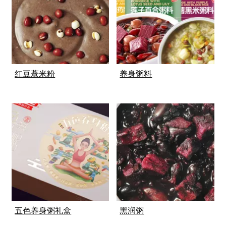
红豆薏米粉
养身粥料
五色养身粥礼盒
黑润粥