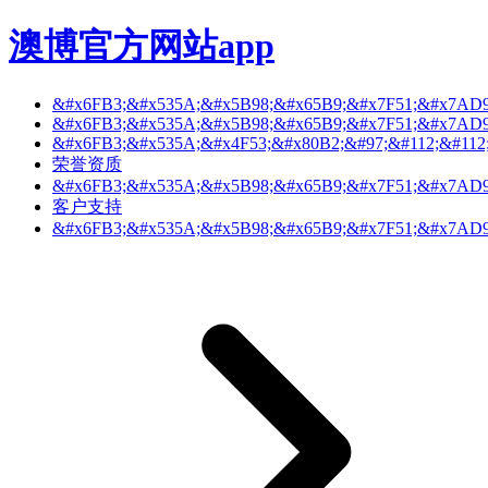
澳博官方网站app
&#x6FB3;&#x535A;&#x5B98;&#x65B9;&#x7F51;&#x7AD9;
&#x6FB3;&#x535A;&#x5B98;&#x65B9;&#x7F51;&#x7AD9;
&#x6FB3;&#x535A;&#x4F53;&#x80B2;&#97;&#112;&#112
荣誉资质
&#x6FB3;&#x535A;&#x5B98;&#x65B9;&#x7F51;&#x7AD9;
客户支持
&#x6FB3;&#x535A;&#x5B98;&#x65B9;&#x7F51;&#x7AD9;