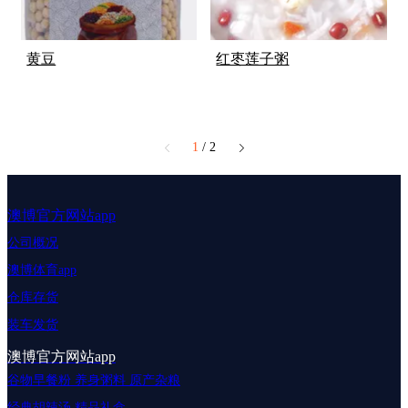
黄豆
红枣莲子粥
1
/ 2
澳博官方网站app
公司概况
澳博体育app
仓库存货
装车发货
澳博官方网站app
谷物早餐粉
养身粥料
原产杂粮
经典胡辣汤
精品礼盒