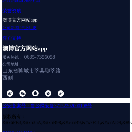
经典胡辣汤
精品礼盒
荣誉资质
澳博官方网站app
公司新闻
行业动态
客户支持
澳博官方网站app
0635-7356058
服务热线：
公司地址：
山东省聊城市莘县聊莘路
西侧
公安备案号：鲁公网安备37152202000198号
版权所有：
&#x6FB3;&#x535A;&#x5B98;&#x65B9;&#x7F51;&#x7AD9;&#97