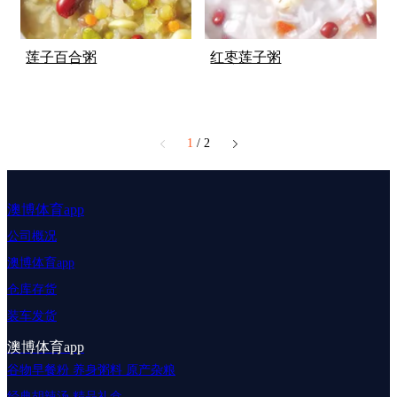
莲子百合粥
红枣莲子粥
1
/ 2
澳博体育app
公司概况
澳博体育app
仓库存货
装车发货
澳博体育app
谷物早餐粉
养身粥料
原产杂粮
经典胡辣汤
精品礼盒