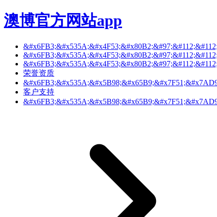
澳博官方网站app
&#x6FB3;&#x535A;&#x4F53;&#x80B2;&#97;&#112;&#112
&#x6FB3;&#x535A;&#x4F53;&#x80B2;&#97;&#112;&#112
&#x6FB3;&#x535A;&#x4F53;&#x80B2;&#97;&#112;&#112
荣誉资质
&#x6FB3;&#x535A;&#x5B98;&#x65B9;&#x7F51;&#x7AD9;
客户支持
&#x6FB3;&#x535A;&#x5B98;&#x65B9;&#x7F51;&#x7AD9;