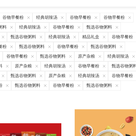
谷物早餐粉
经典胡辣汤
谷物早餐粉
谷物早餐粉
粥料
经典胡辣汤
谷物早餐粉
甄选谷物粥料
甄选谷物粥料
经典胡辣汤
精品礼盒
谷物早餐粉
餐粉
甄选谷物粥料
谷物早餐粉
甄选谷物粥料
谷物早餐粉
甄选谷物粥料
原产杂粮
经典胡辣汤
料
原产杂粮
经典胡辣汤
谷物早餐粉
甄选谷物粥
甄选谷物粥料
原产杂粮
经典胡辣汤
谷物早餐粉
粉
甄选谷物粥料
谷物早餐粉
甄选谷物粥料