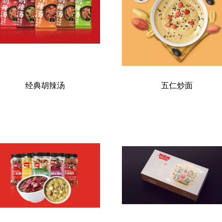
经典胡辣汤
五仁炒面