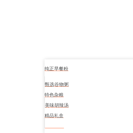
纯正早餐粉
甄选谷物粥
特色杂粮
美味胡辣汤
精品礼盒
食品安全