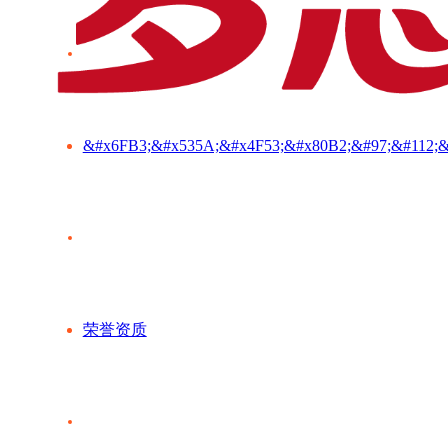
&#x6FB3;&#x535A;&#x4F53;&#x80B2;&#97;&#112;&
荣誉资质