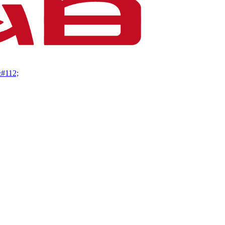
#112;