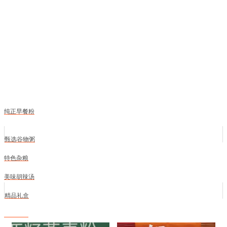
纯正早餐粉
甄选谷物粥
特色杂粮
美味胡辣汤
精品礼盒
食品安全