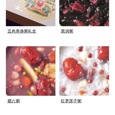
五色养身粥礼盒
黑润粥
腊八粥
红枣莲子粥