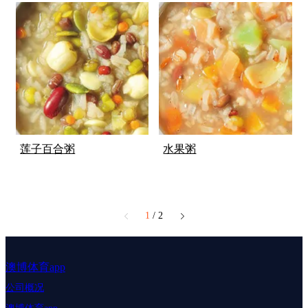
莲子百合粥
水果粥
1
/ 2
澳博体育app
公司概况