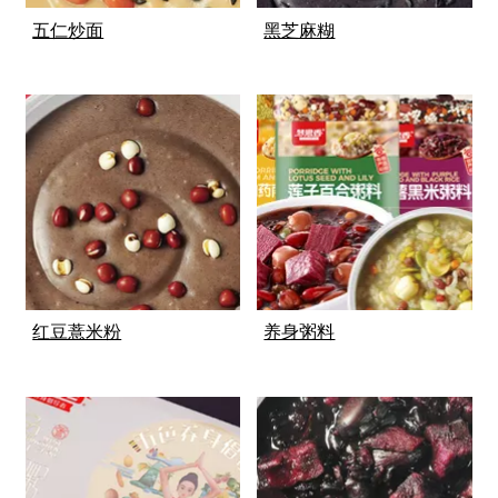
五仁炒面
黑芝麻糊
红豆薏米粉
养身粥料