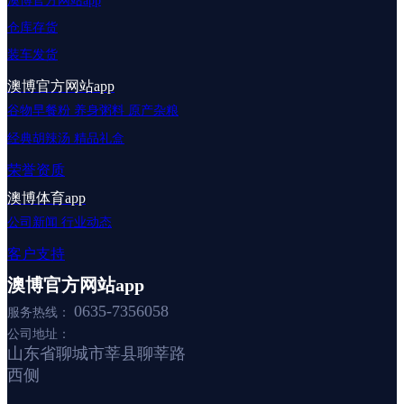
澳博官方网站app
仓库存货
装车发货
澳博官方网站app
谷物早餐粉
养身粥料
原产杂粮
经典胡辣汤
精品礼盒
荣誉资质
澳博体育app
公司新闻
行业动态
客户支持
澳博官方网站app
0635-7356058
服务热线：
公司地址：
山东省聊城市莘县聊莘路
西侧