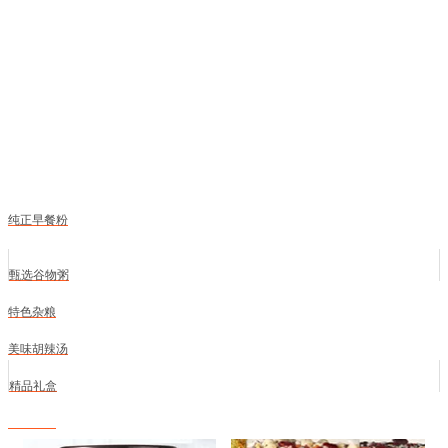
纯正早餐粉
甄选谷物粥
特色杂粮
美味胡辣汤
精品礼盒
食品安全