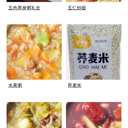
五色养身粥礼盒
五仁炒面
水果粥
荞麦米