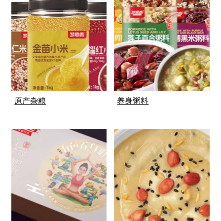
原产杂粮
养身粥料