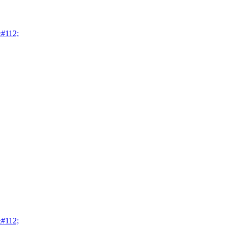
#112;
#112;