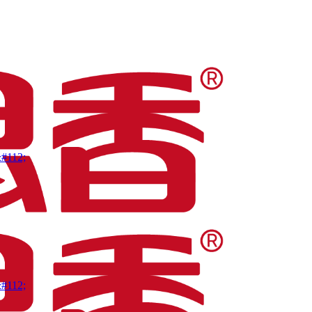
#112;
#112;