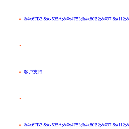
&#x6FB3;&#x535A;&#x4F53;&#x80B2;&#97;&#112;&
客户支持
&#x6FB3;&#x535A;&#x4F53;&#x80B2;&#97;&#112;&