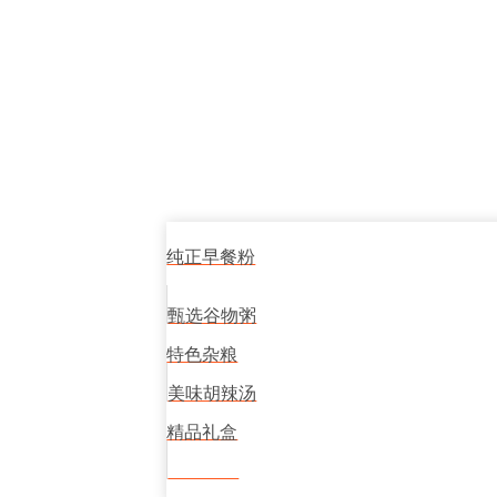
纯正早餐粉
甄选谷物粥
特色杂粮
美味胡辣汤
精品礼盒
食品安全