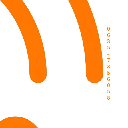
0
6
3
5
-
7
3
5
6
0
5
8