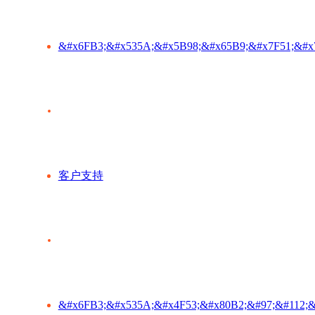
&#x6FB3;&#x535A;&#x5B98;&#x65B9;&#x7F51;&#x
客户支持
&#x6FB3;&#x535A;&#x4F53;&#x80B2;&#97;&#112;&