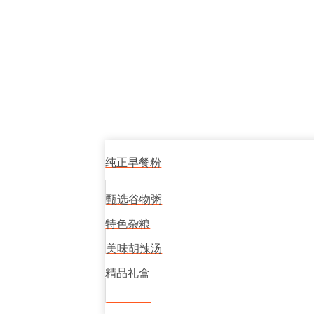
纯正早餐粉
甄选谷物粥
特色杂粮
美味胡辣汤
精品礼盒
食品安全