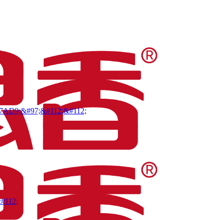
7AD9;&#97;&#112;&#112;
#112;