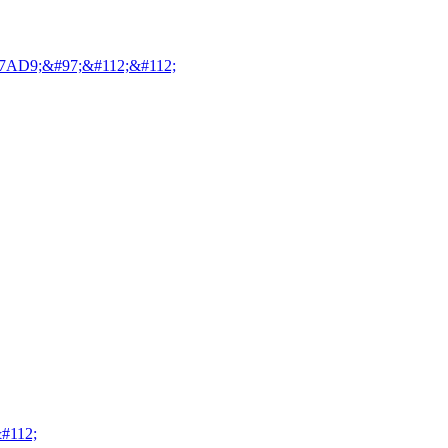
7AD9;&#97;&#112;&#112;
#112;