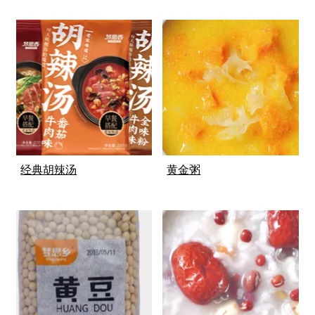
经典胡辣汤
黄金粥