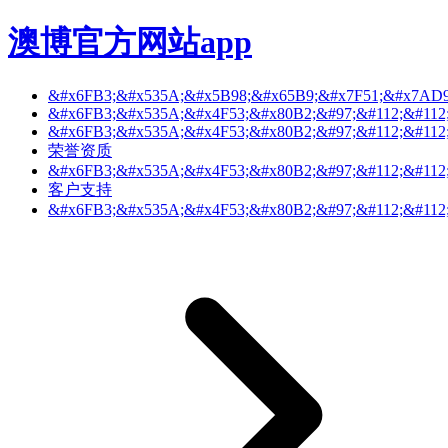
澳博官方网站app
&#x6FB3;&#x535A;&#x5B98;&#x65B9;&#x7F51;&#x7AD9;
&#x6FB3;&#x535A;&#x4F53;&#x80B2;&#97;&#112;&#112
&#x6FB3;&#x535A;&#x4F53;&#x80B2;&#97;&#112;&#112
荣誉资质
&#x6FB3;&#x535A;&#x4F53;&#x80B2;&#97;&#112;&#112
客户支持
&#x6FB3;&#x535A;&#x4F53;&#x80B2;&#97;&#112;&#112