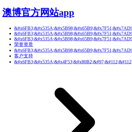
澳博官方网站app
&#x6FB3;&#x535A;&#x5B98;&#x65B9;&#x7F51;&#x7AD9;
&#x6FB3;&#x535A;&#x5B98;&#x65B9;&#x7F51;&#x7AD9;
&#x6FB3;&#x535A;&#x5B98;&#x65B9;&#x7F51;&#x7AD9;
荣誉资质
&#x6FB3;&#x535A;&#x5B98;&#x65B9;&#x7F51;&#x7AD9;
客户支持
&#x6FB3;&#x535A;&#x4F53;&#x80B2;&#97;&#112;&#112