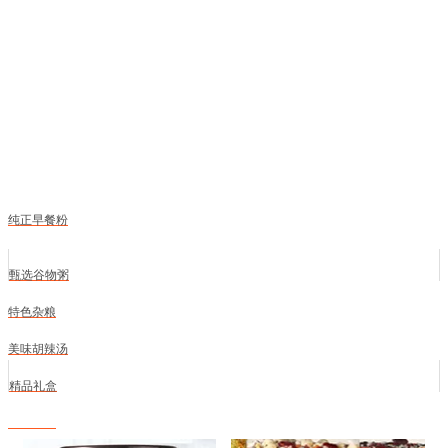
纯正早餐粉
甄选谷物粥
特色杂粮
美味胡辣汤
精品礼盒
食品安全