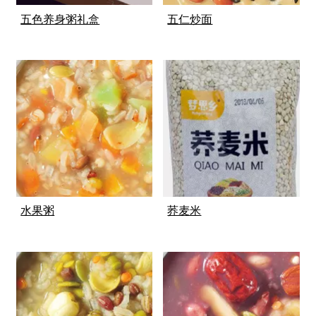
五色养身粥礼盒
五仁炒面
水果粥
荞麦米