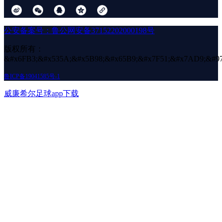
公安备案号：鲁公网安备37152202000198号
版权所有：
&#x6FB3;&#x535A;&#x5B98;&#x65B9;&#x7F51;&#x7AD9;&#97
鲁ICP备19041585号-1
威廉希尔足球app下载