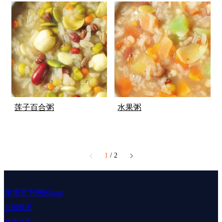
莲子百合粥
水果粥
1
/ 2
澳博官方网站app
公司概况