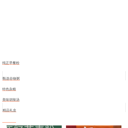
纯正早餐粉
甄选谷物粥
特色杂粮
美味胡辣汤
精品礼盒
食品安全