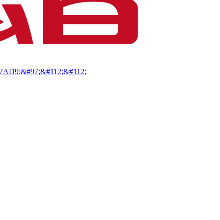
7AD9;&#97;&#112;&#112;