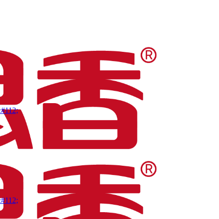
#112;
#112;