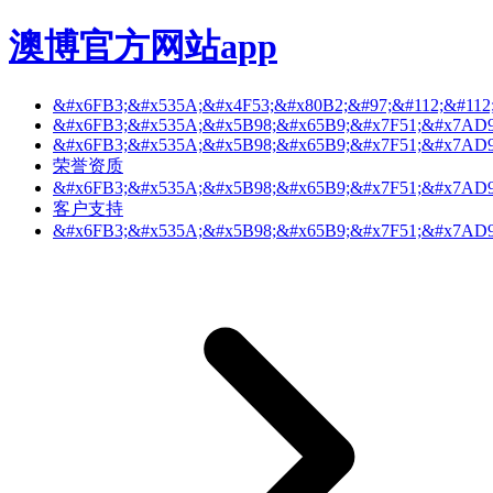
澳博官方网站app
&#x6FB3;&#x535A;&#x4F53;&#x80B2;&#97;&#112;&#112
&#x6FB3;&#x535A;&#x5B98;&#x65B9;&#x7F51;&#x7AD9;
&#x6FB3;&#x535A;&#x5B98;&#x65B9;&#x7F51;&#x7AD9;
荣誉资质
&#x6FB3;&#x535A;&#x5B98;&#x65B9;&#x7F51;&#x7AD9;
客户支持
&#x6FB3;&#x535A;&#x5B98;&#x65B9;&#x7F51;&#x7AD9;