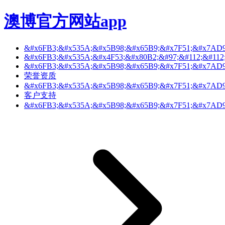
澳博官方网站app
&#x6FB3;&#x535A;&#x5B98;&#x65B9;&#x7F51;&#x7AD9;
&#x6FB3;&#x535A;&#x4F53;&#x80B2;&#97;&#112;&#112
&#x6FB3;&#x535A;&#x5B98;&#x65B9;&#x7F51;&#x7AD9;
荣誉资质
&#x6FB3;&#x535A;&#x5B98;&#x65B9;&#x7F51;&#x7AD9;
客户支持
&#x6FB3;&#x535A;&#x5B98;&#x65B9;&#x7F51;&#x7AD9;