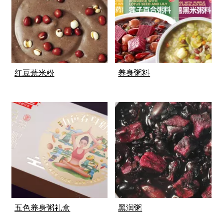
红豆薏米粉
养身粥料
五色养身粥礼盒
黑润粥