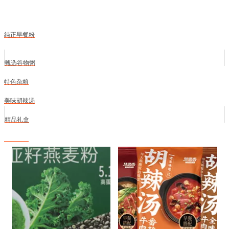
纯正早餐粉
甄选谷物粥
特色杂粮
美味胡辣汤
精品礼盒
食品安全