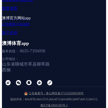
荣誉资质
澳博官方网站app
公司新闻
行业动态
客户支持
澳博体育app
0635-7356058
服务热线：
公司地址：
山东省聊城市莘县聊莘路
西侧
公安备案号：鲁公网安备37152202000198号
版权所有：&#x6FB3;&#x535A;&#x4F53;&#x80B2;&#97;&#112;&#112;
鲁ICP备19041585号-1