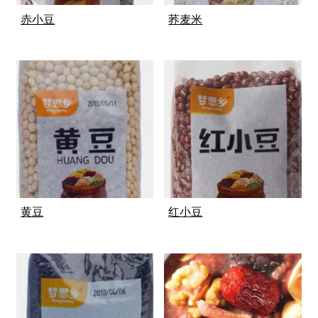
赤小豆
荞麦米
黄豆
红小豆