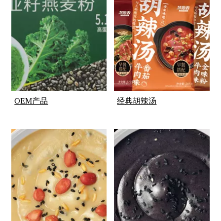
OEM产品
经典胡辣汤