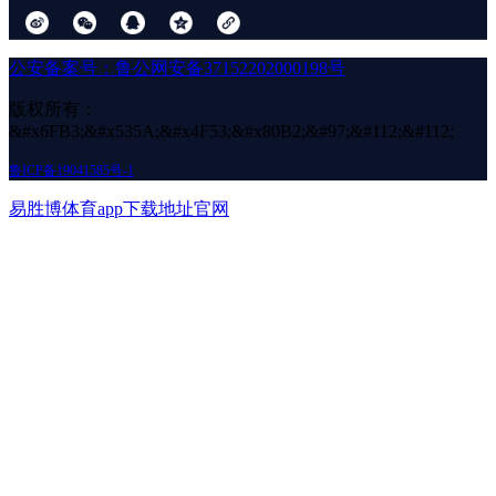
公安备案号：鲁公网安备37152202000198号
版权所有：
&#x6FB3;&#x535A;&#x4F53;&#x80B2;&#97;&#112;&#112;
鲁ICP备19041585号-1
易胜博体育app下载地址官网