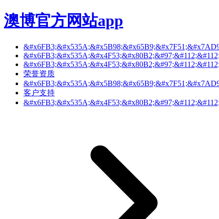
澳博官方网站app
&#x6FB3;&#x535A;&#x5B98;&#x65B9;&#x7F51;&#x7AD9;
&#x6FB3;&#x535A;&#x4F53;&#x80B2;&#97;&#112;&#112
&#x6FB3;&#x535A;&#x4F53;&#x80B2;&#97;&#112;&#112
荣誉资质
&#x6FB3;&#x535A;&#x5B98;&#x65B9;&#x7F51;&#x7AD9;
客户支持
&#x6FB3;&#x535A;&#x4F53;&#x80B2;&#97;&#112;&#112