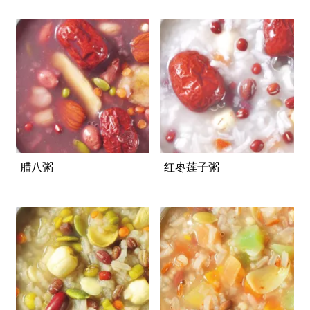
腊八粥
红枣莲子粥