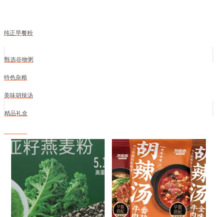
纯正早餐粉
甄选谷物粥
特色杂粮
美味胡辣汤
精品礼盒
食品安全