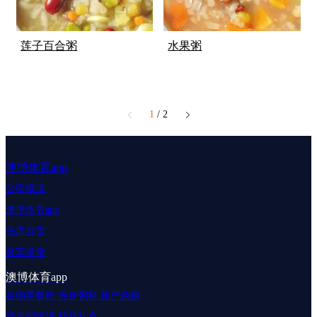
莲子百合粥
水果粥
1
/ 2
澳博体育app
公司概况
澳博体育app
仓库存货
装车发货
澳博体育app
谷物早餐粉
养身粥料
原产杂粮
经典胡辣汤
精品礼盒