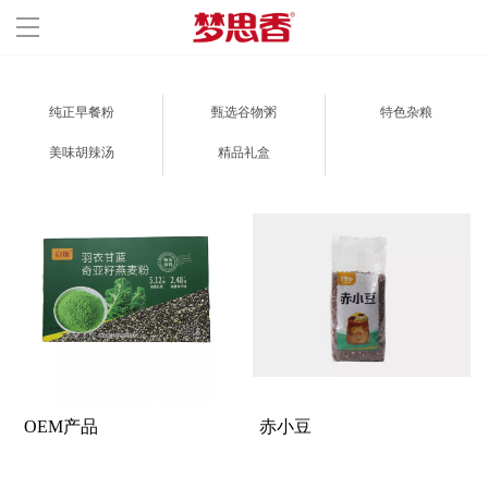
澳博官方网站app
澳博官方网站app
纯正早餐粉
甄选谷物粥
特色杂粮
澳博体育app
美味胡辣汤
精品礼盒
食品安全
澳博体育app
荣誉资质
澳博体育app
客户支持
澳博官方网站app
OEM产品
赤小豆