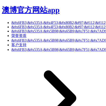
澳博官方网站app
&#x6FB3;&#x535A;&#x4F53;&#x80B2;&#97;&#112;&#112
&#x6FB3;&#x535A;&#x4F53;&#x80B2;&#97;&#112;&#112
&#x6FB3;&#x535A;&#x5B98;&#x65B9;&#x7F51;&#x7AD9;
荣誉资质
&#x6FB3;&#x535A;&#x5B98;&#x65B9;&#x7F51;&#x7AD9;
客户支持
&#x6FB3;&#x535A;&#x5B98;&#x65B9;&#x7F51;&#x7AD9;