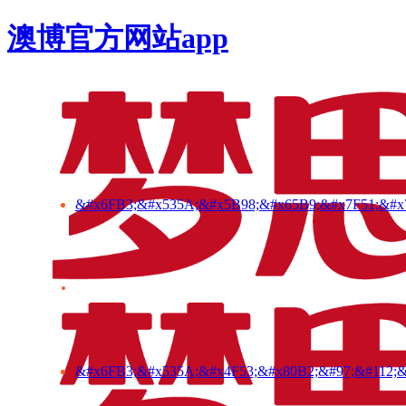
澳博官方网站app
&#x6FB3;&#x535A;&#x5B98;&#x65B9;&#x7F51;&#x
&#x6FB3;&#x535A;&#x4F53;&#x80B2;&#97;&#112;&