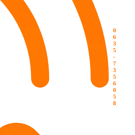
0
6
3
5
-
7
3
5
6
0
5
8