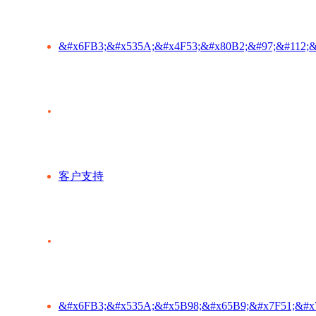
&#x6FB3;&#x535A;&#x4F53;&#x80B2;&#97;&#112;&
客户支持
&#x6FB3;&#x535A;&#x5B98;&#x65B9;&#x7F51;&#x