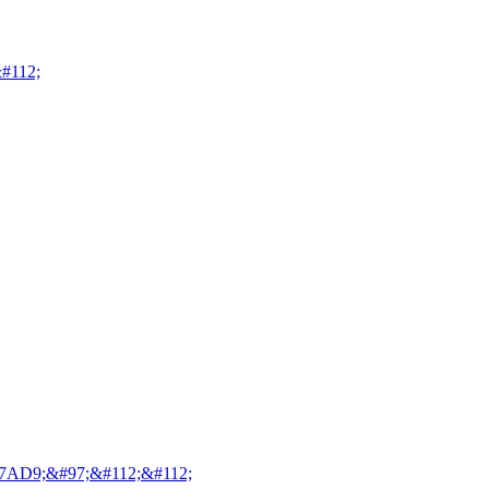
#112;
7AD9;&#97;&#112;&#112;