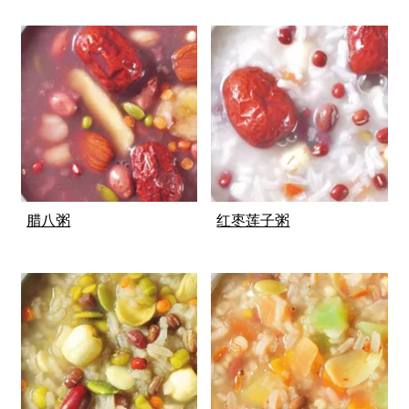
腊八粥
红枣莲子粥