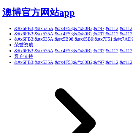
澳博官方网站app
&#x6FB3;&#x535A;&#x4F53;&#x80B2;&#97;&#112;&#112
&#x6FB3;&#x535A;&#x4F53;&#x80B2;&#97;&#112;&#112
&#x6FB3;&#x535A;&#x5B98;&#x65B9;&#x7F51;&#x7AD9;
荣誉资质
&#x6FB3;&#x535A;&#x4F53;&#x80B2;&#97;&#112;&#112
客户支持
&#x6FB3;&#x535A;&#x4F53;&#x80B2;&#97;&#112;&#112