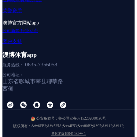
荣誉资质
澳博官方网站app
公司新闻
行业动态
客户支持
澳博体育app
0635-7356058
服务热线：
公司地址：
山东省聊城市莘县聊莘路
西侧
公安备案号：鲁公网安备37152202000198号
版权所有：&#x6FB3;&#x535A;&#x4F53;&#x80B2;&#97;&#112;&#112;
鲁ICP备19041585号-1