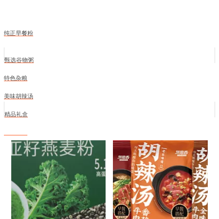
纯正早餐粉
甄选谷物粥
特色杂粮
美味胡辣汤
精品礼盒
食品安全