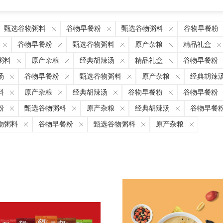
甄选谷物粥料
谷物早餐粉
甄选谷物粥料
谷物早餐粉
谷物早餐粉
甄选谷物粥料
原产杂粮
精品礼盒
粥料
原产杂粮
经典胡辣汤
精品礼盒
谷物早餐粉
汤
谷物早餐粉
甄选谷物粥料
原产杂粮
经典胡辣
料
原产杂粮
经典胡辣汤
谷物早餐粉
谷物早餐粉
粉
甄选谷物粥料
原产杂粮
经典胡辣汤
谷物早餐
物粥料
谷物早餐粉
甄选谷物粥料
原产杂粮