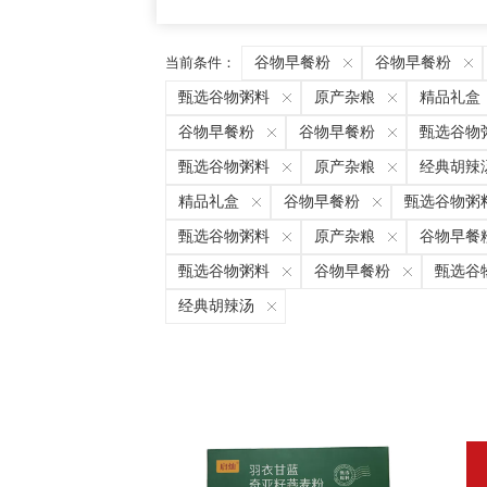
当前条件：
谷物早餐粉
谷物早餐粉
甄选谷物粥料
原产杂粮
精品礼盒
谷物早餐粉
谷物早餐粉
甄选谷物
甄选谷物粥料
原产杂粮
经典胡辣
精品礼盒
谷物早餐粉
甄选谷物粥
甄选谷物粥料
原产杂粮
谷物早餐
甄选谷物粥料
谷物早餐粉
甄选谷
经典胡辣汤