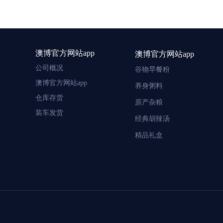
澳博官方网站app
澳博官方网站app
公司概况
澳博官方网站app
仓库存货
装车发货
精品礼盒