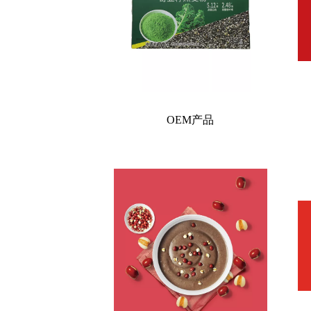
OEM产品