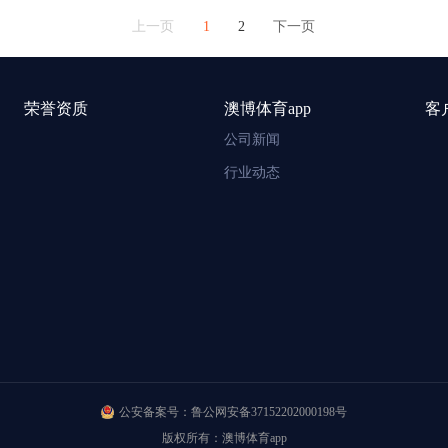
上一页
1
2
下一页
荣誉资质
澳博体育app
客
行业动态
公安备案号：鲁公网安备37152202000198号
版权所有：澳博体育app