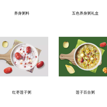
养身粥料
五色养身粥礼盒
红枣莲子粥
莲子百合粥