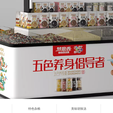
特色杂粮
美味胡辣汤