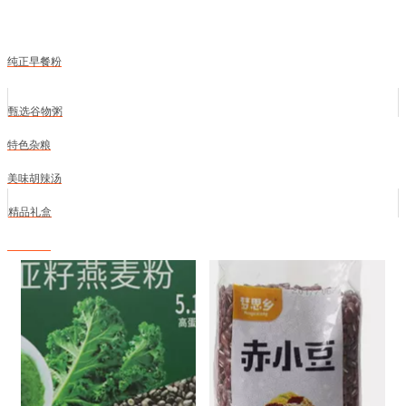
纯正早餐粉
甄选谷物粥
特色杂粮
美味胡辣汤
精品礼盒
食品安全