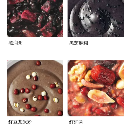
黑润粥
黑芝麻糊
红豆薏米粉
红润粥