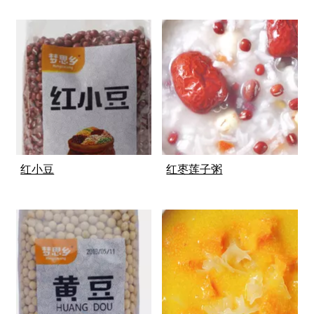
红小豆
红枣莲子粥