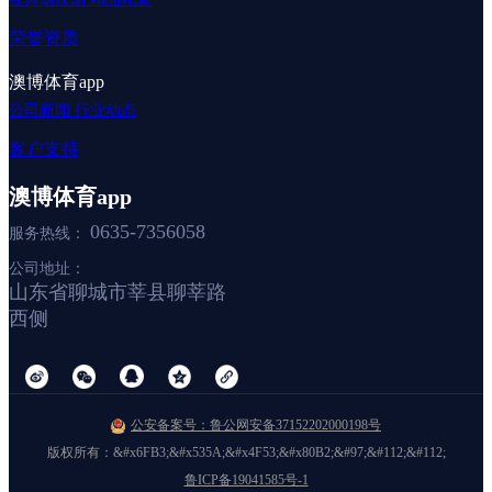
荣誉资质
澳博体育app
公司新闻
行业动态
客户支持
澳博体育app
0635-7356058
服务热线：
公司地址：
山东省聊城市莘县聊莘路
西侧
公安备案号：鲁公网安备37152202000198号
版权所有：&#x6FB3;&#x535A;&#x4F53;&#x80B2;&#97;&#112;&#112;
鲁ICP备19041585号-1