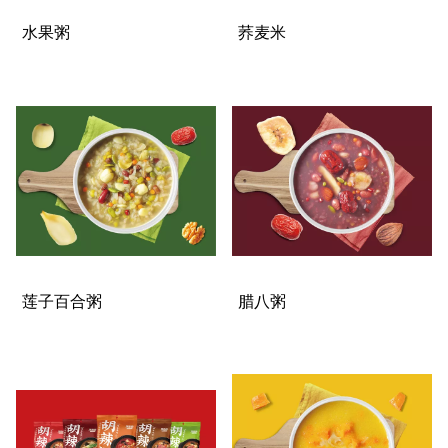
水果粥
荞麦米
莲子百合粥
腊八粥