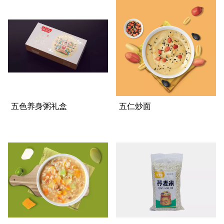
五色养身粥礼盒
五仁炒面