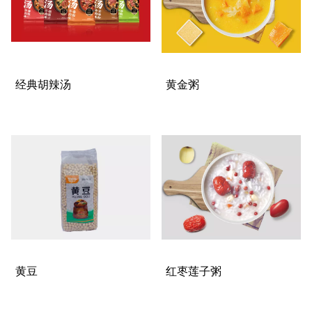
经典胡辣汤
黄金粥
黄豆
红枣莲子粥