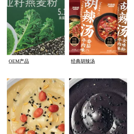
OEM产品
经典胡辣汤