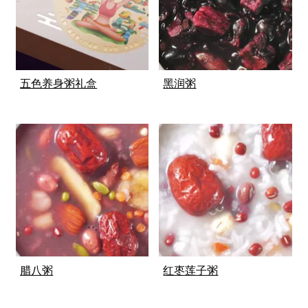
五色养身粥礼盒
黑润粥
腊八粥
红枣莲子粥