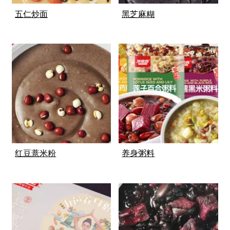
五仁炒面
黑芝麻糊
红豆薏米粉
养身粥料