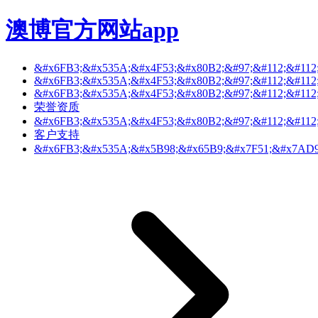
澳博官方网站app
&#x6FB3;&#x535A;&#x4F53;&#x80B2;&#97;&#112;&#112
&#x6FB3;&#x535A;&#x4F53;&#x80B2;&#97;&#112;&#112
&#x6FB3;&#x535A;&#x4F53;&#x80B2;&#97;&#112;&#112
荣誉资质
&#x6FB3;&#x535A;&#x4F53;&#x80B2;&#97;&#112;&#112
客户支持
&#x6FB3;&#x535A;&#x5B98;&#x65B9;&#x7F51;&#x7AD9;