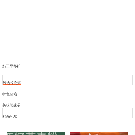
纯正早餐粉
甄选谷物粥
特色杂粮
美味胡辣汤
精品礼盒
食品安全