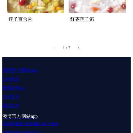
莲子百合粥
红枣莲子粥
1
/ 2
澳博官方网站app
公司概况
澳博体育app
仓库存货
装车发货
澳博官方网站app
谷物早餐粉
养身粥料
原产杂粮
经典胡辣汤
精品礼盒