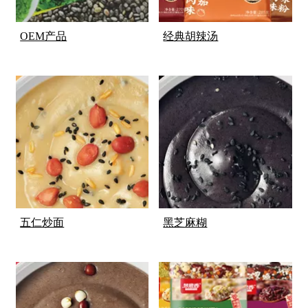
OEM产品
经典胡辣汤
五仁炒面
黑芝麻糊