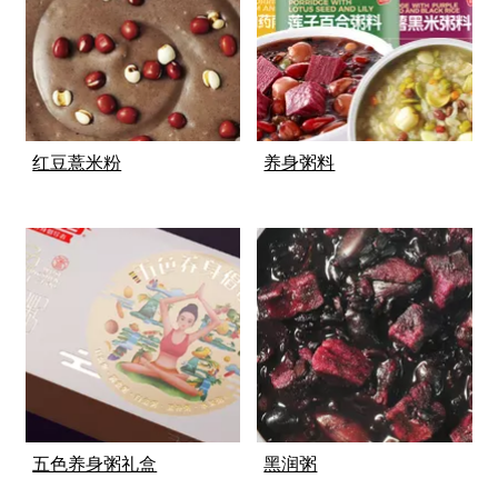
红豆薏米粉
养身粥料
五色养身粥礼盒
黑润粥