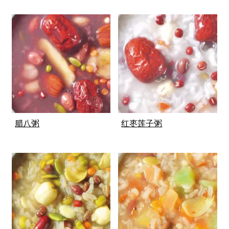
腊八粥
红枣莲子粥