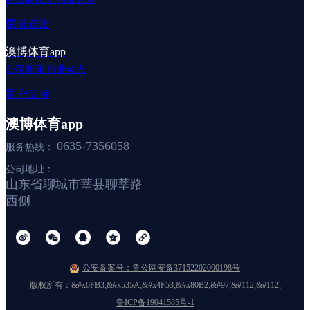
荣誉资质
澳博体育app
公司新闻
行业动态
客户支持
澳博体育app
0635-7356058
服务热线：
公司地址：
山东省聊城市莘县聊莘路
西侧
公安备案号：鲁公网安备37152202000198号
版权所有：&#x6FB3;&#x535A;&#x4F53;&#x80B2;&#97;&#112;&#112;
鲁ICP备19041585号-1