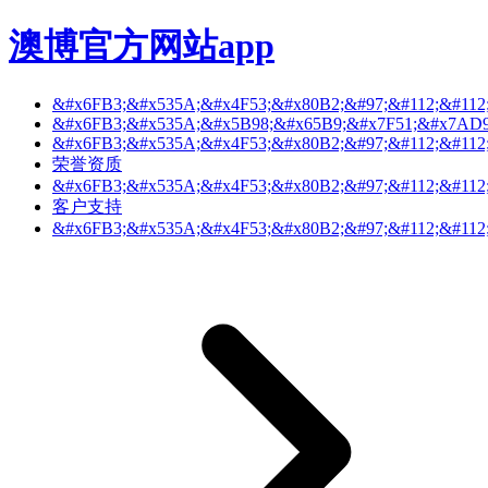
澳博官方网站app
&#x6FB3;&#x535A;&#x4F53;&#x80B2;&#97;&#112;&#112
&#x6FB3;&#x535A;&#x5B98;&#x65B9;&#x7F51;&#x7AD9;
&#x6FB3;&#x535A;&#x4F53;&#x80B2;&#97;&#112;&#112
荣誉资质
&#x6FB3;&#x535A;&#x4F53;&#x80B2;&#97;&#112;&#112
客户支持
&#x6FB3;&#x535A;&#x4F53;&#x80B2;&#97;&#112;&#112