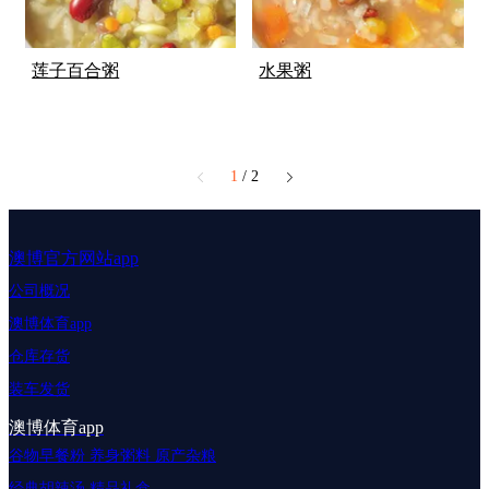
莲子百合粥
水果粥
1
/ 2
澳博官方网站app
公司概况
澳博体育app
仓库存货
装车发货
澳博体育app
谷物早餐粉
养身粥料
原产杂粮
经典胡辣汤
精品礼盒