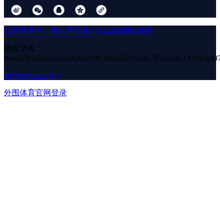
公安备案号：鲁公网安备37152202000198号
版权所有：
&#x6FB3;&#x535A;&#x5B98;&#x65B9;&#x7F51;&#x7AD9;&#97
鲁ICP备19041585号-1
外围体育官网登录