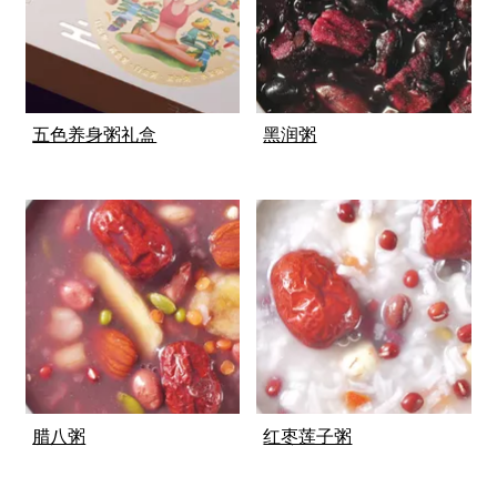
五色养身粥礼盒
黑润粥
腊八粥
红枣莲子粥