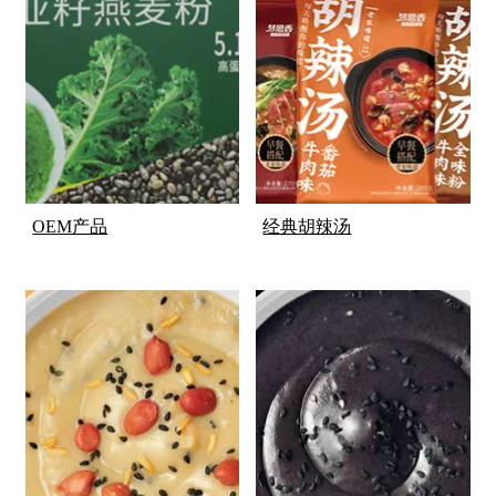
OEM产品
经典胡辣汤