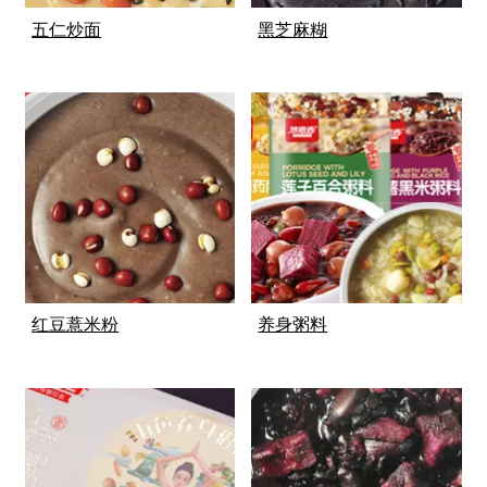
五仁炒面
黑芝麻糊
红豆薏米粉
养身粥料