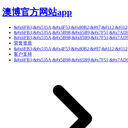
澳博官方网站app
&#x6FB3;&#x535A;&#x4F53;&#x80B2;&#97;&#112;&#112
&#x6FB3;&#x535A;&#x5B98;&#x65B9;&#x7F51;&#x7AD9;
&#x6FB3;&#x535A;&#x5B98;&#x65B9;&#x7F51;&#x7AD9;
荣誉资质
&#x6FB3;&#x535A;&#x4F53;&#x80B2;&#97;&#112;&#112
客户支持
&#x6FB3;&#x535A;&#x5B98;&#x65B9;&#x7F51;&#x7AD9;