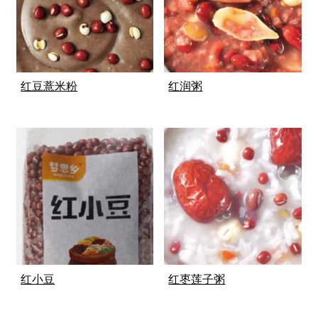
红豆薏米粉
红润粥
红小豆
红枣莲子粥