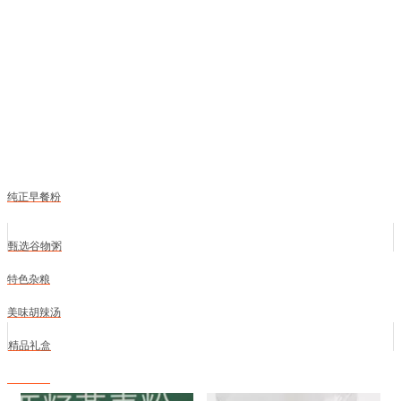
纯正早餐粉
甄选谷物粥
特色杂粮
美味胡辣汤
精品礼盒
食品安全