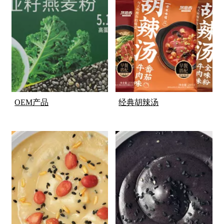
OEM产品
经典胡辣汤