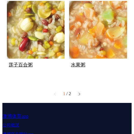
莲子百合粥
水果粥
1
/ 2
澳博体育app
公司概况