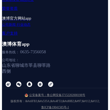
荣誉资质
澳博官方网站app
公司新闻
行业动态
客户支持
澳博体育app
0635-7356058
服务热线：
公司地址：
山东省聊城市莘县聊莘路
西侧
公安备案号：鲁公网安备37152202000198号
版权所有：&#x6FB3;&#x535A;&#x4F53;&#x80B2;&#97;&#112;&#112;
鲁ICP备19041585号-1