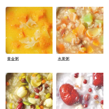
黄金粥
水果粥